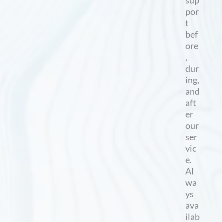
sup
por
t
bef
ore
,
dur
ing,
and
aft
er
our
ser
vic
e.
Al
wa
ys
ava
ilab