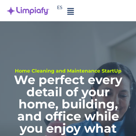
Skip
ES
to
content
Home Cleaning and Maintenance StartUp
We perfect every
detail of your
home, building,
and office while
you enjoy what