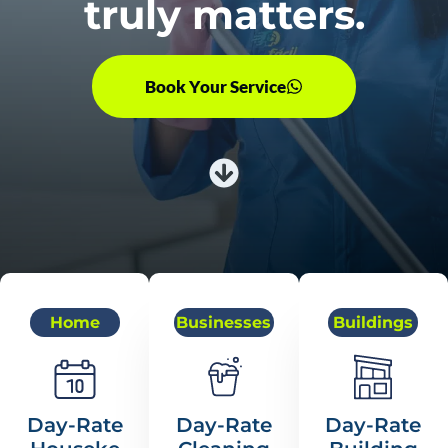
truly matters.
Book Your Service
Home
Businesses
Buildings
Day-Rate
Day-Rate
Day-Rate