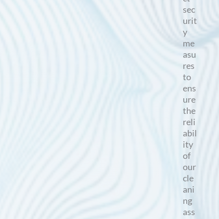
sec
urit
y
me
asu
res
to
ens
ure
the
reli
abil
ity
of
our
cle
ani
ng
ass