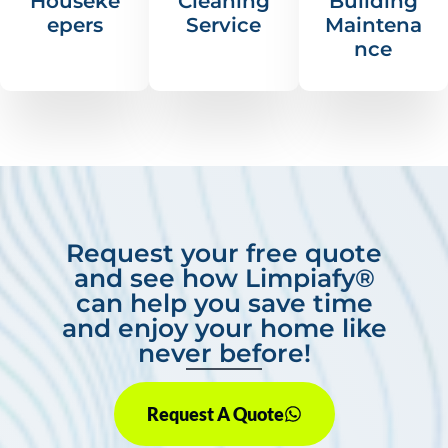
Houseke
Cleaning
Building
epers
Service
Maintena
nce
Request your free quote
and see how Limpiafy®
can help you save time
and enjoy your home like
never before!
Request A Quote