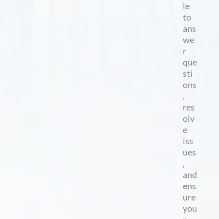
le
to
ans
we
r
que
sti
ons
,
res
olv
e
iss
ues
,
and
ens
ure
you