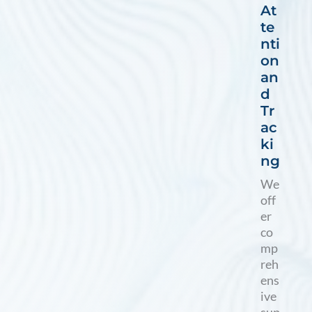
At
te
nti
on
an
d
Tr
ac
ki
ng
We
off
er
co
mp
reh
ens
ive