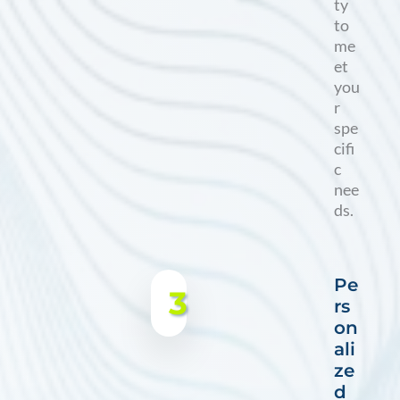
ty
to
me
et
you
r
spe
cifi
c
nee
ds.
Pe
3
rs
on
ali
ze
d