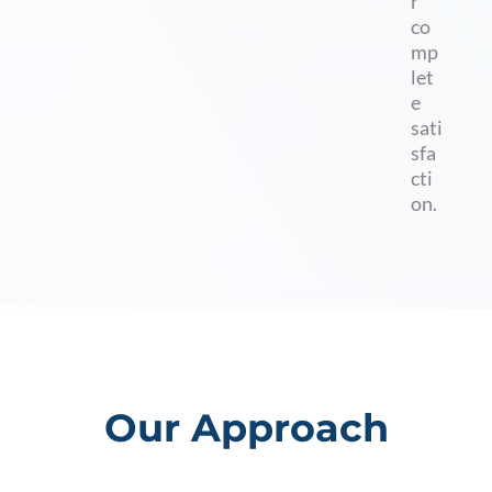
r
co
mp
let
e
sati
sfa
cti
on.
Our Approach