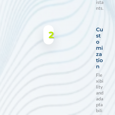
ista
nts.
Cu
2
st
o
mi
za
tio
n
Fle
xibi
lity
and
ada
pta
bili