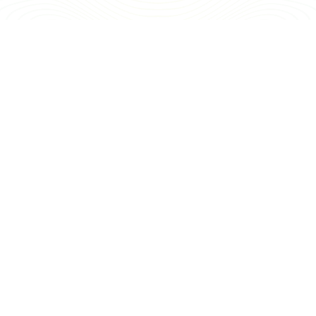
Nuestro servicio de
aseo Bucaramanga
incluyen:
8 horas de servicio
por día de limpieza
Nuestro equipo prioriza las
actividades que más
necesitas durante cada
servicio, asegurando
eficiencia y calidad.