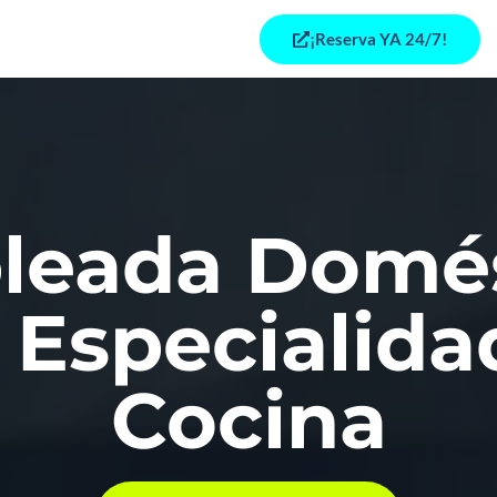
¡Reserva YA 24/7!
leada Domés
 Especialida
Cocina