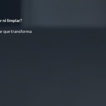
 ni limpiar?
ar que transforma