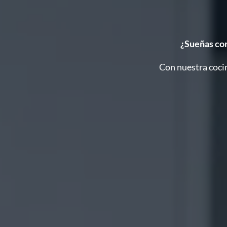
¿Sueñas con
Con nuestra coci