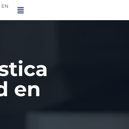
EN
tica
d en