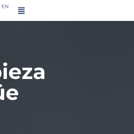
EN
pieza
üe