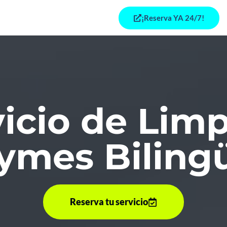
¡Reserva YA 24/7!
icio de Lim
ymes Biling
Reserva tu servicio