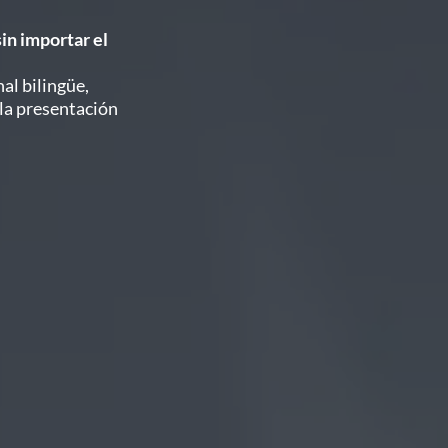
in importar el
al bilingüe,
la presentación