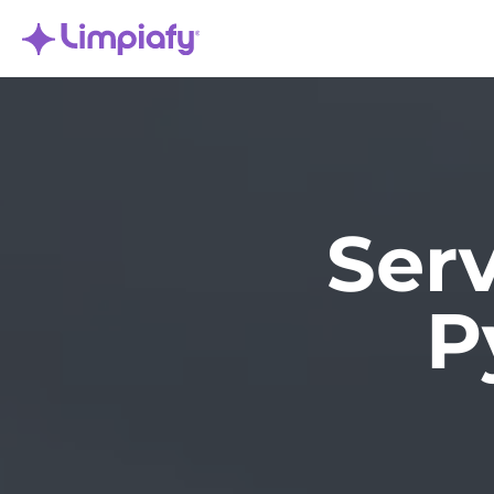
Serv
P