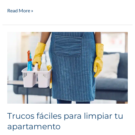
Read More »
Trucos
fáciles
para
limpiar
tu
apartamento
Trucos fáciles para limpiar tu
apartamento