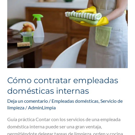
empleadas
domésticas
internas
Cómo contratar empleadas
domésticas internas
Deja un comentario
/
Empleadas domésticas
,
Servicio de
limpieza
/
AdminLimpia
Guía práctica Contar con los servicios de una empleada
doméstica interna puede ser una gran ventaja,
permitiéndote delegar tareas de limpieza, orden y cocina.