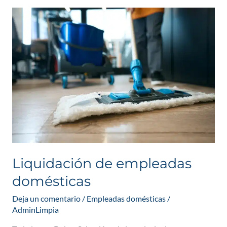
Liquidación
de
empleadas
domésticas
Liquidación de empleadas
domésticas
Deja un comentario
/
Empleadas domésticas
/
AdminLimpia