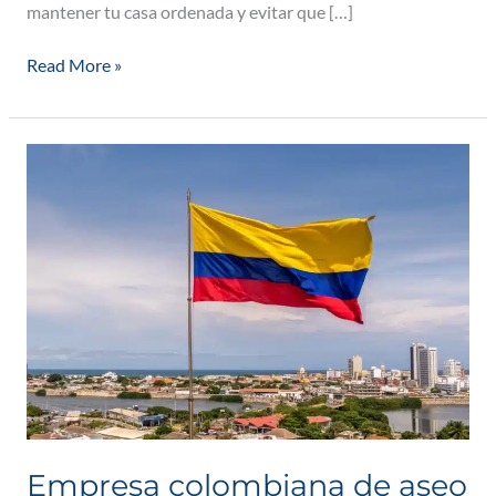
mantener tu casa ordenada y evitar que […]
Read More »
Empresa
colombiana
de
aseo
y
limpieza
Empresa colombiana de aseo