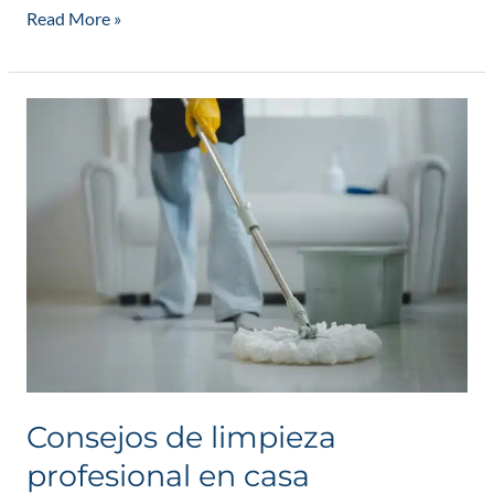
Read More »
Consejos
de
limpieza
profesional
en
casa
Consejos de limpieza
profesional en casa