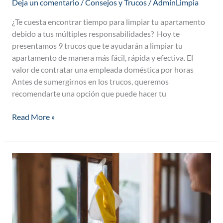
Deja un comentario
/
Consejos y Trucos
/
AdminLimpia
¿Te cuesta encontrar tiempo para limpiar tu apartamento
debido a tus múltiples responsabilidades? Hoy te
presentamos 9 trucos que te ayudarán a limpiar tu
apartamento de manera más fácil, rápida y efectiva. El
valor de contratar una empleada doméstica por horas
Antes de sumergirnos en los trucos, queremos
recomendarte una opción que puede hacer tu
Read More »
Contrato
para
empleada
doméstica
en
Colombia