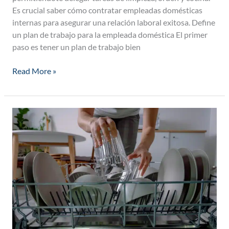
Es crucial saber cómo contratar empleadas domésticas
internas para asegurar una relación laboral exitosa. Define
un plan de trabajo para la empleada doméstica El primer
paso es tener un plan de trabajo bien
Read More »
Día
de
limpieza
perfecta
con
Limpiafy