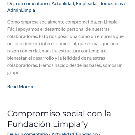
nuestras
Deja un comentario
/
Actualidad
,
Empleadas domésticas
/
colaboradoras
AdminLimpia
Como empresa socialmente comprometida, en Limpia
Fácil apoyamos el desarrollo personal de nuestras
colaboradoras. Esto nos posiciona como un empresa que
no solo tiene un interés comercial, que es más que una
razón comercial, nuestra estructura contempla el
bienestar, el desarrollo y la felicidad de nuestras
colaboradoras. Hemos nacido desde las bases, somos un
grupo
Read More »
Compromiso social con la
Compromiso
social
Fundación Limpiafy
con
la
Deja un comentario
/
Actualidad
,
Fundación
/