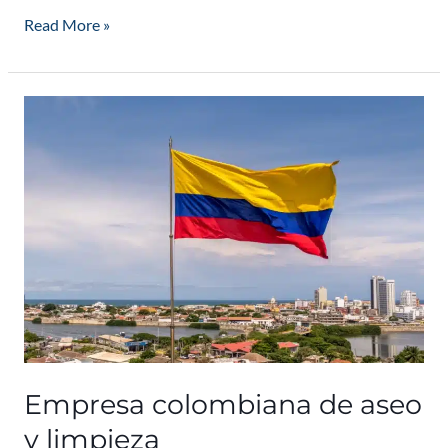
Read More »
Empresa
colombiana
de
aseo
y
limpieza
Empresa colombiana de aseo
y limpieza